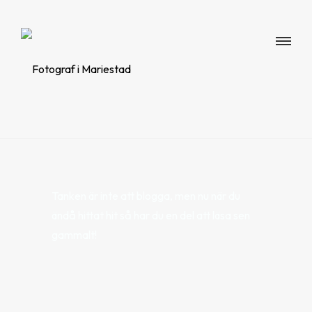
Tanken är inte att blogga, men nu när du
ändå hittat hit så har du en del att läsa sen
gammalt!