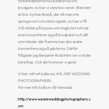
förberedelserna hos både brud och
brudgum, nu kan vi vara hos varsin. Bara det
är bra. Kyrkan likaså, där vill man inte
springa runt och störa vigseln, nu kan vi få
två vinklar på kyssen och ringbytet och när
ena koncentrerar sig på brudparet och allt
som händer där framme kan den andre
koncentrera sig på gästerna. Därför
frågade jag Benjamin Rudström om vi skulle
köra ihop. Och det kommer vi göra!
Vi har valt att kalla oss WE ARE WEDDING
PHOTOGRAPHERS.
För mer info kolla in vår hemsida:
http://www.weareweddingphotographers.c
om