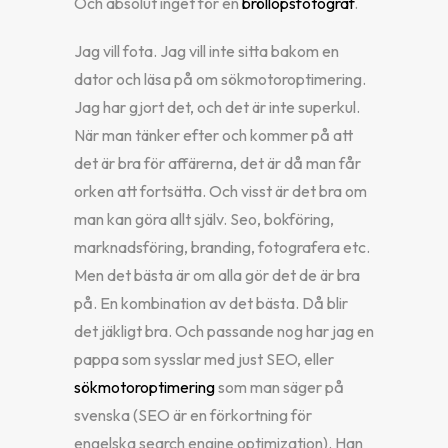
Och absolut inget för en
bröllopsfotograf
.
Jag vill fota. Jag vill inte sitta bakom en
dator och läsa på om sökmotoroptimering.
Jag har gjort det, och det är inte superkul.
När man tänker efter och kommer på att
det är bra för affärerna, det är då man får
orken att fortsätta. Och visst är det bra om
man kan göra allt själv. Seo, bokföring,
marknadsföring, branding, fotografera etc.
Men det bästa är om alla gör det de är bra
på. En kombination av det bästa. Då blir
det jäkligt bra. Och passande nog har jag en
pappa som sysslar med just SEO, eller
sökmotoroptimering
som man säger på
svenska (SEO är en förkortning för
engelska search engine optimization). Han