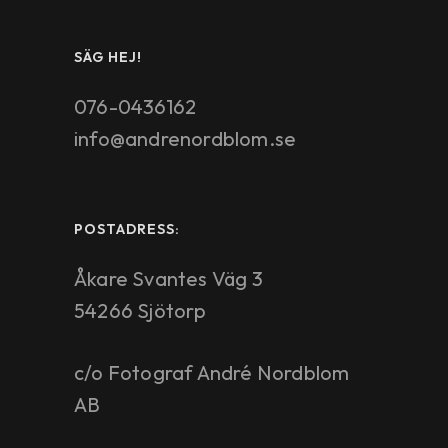
SÄG HEJ!
076-0436162
info@andrenordblom.se
POSTADRESS:
Åkare Svantes Väg 3
54266 Sjötorp
c/o Fotograf André Nordblom
AB