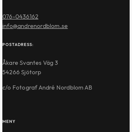
076-0436162
info@andrenordblom.se
POSTADRESS:
Åkare Svantes Väg 3
54266 Sjötorp
c/o Fotograf André Nordblom AB
MENY