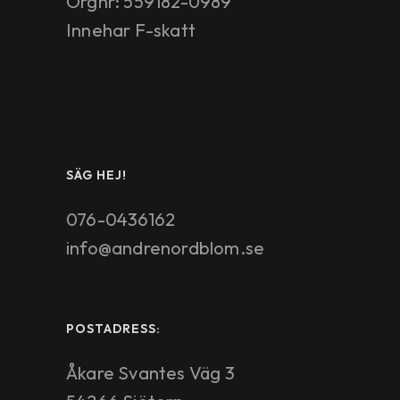
Orgnr: 559182-0989
Innehar F-skatt
SÄG HEJ!
076-0436162
info@andrenordblom.se
POSTADRESS:
Åkare Svantes Väg 3