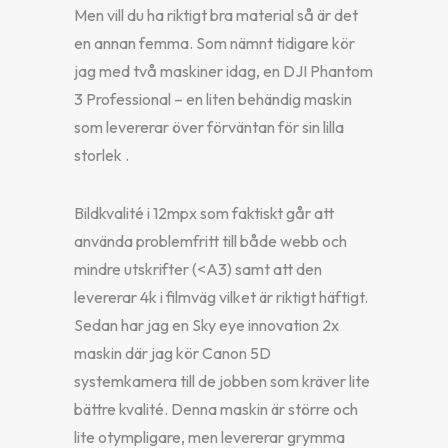
Men vill du ha riktigt bra material så är det
en annan femma. Som nämnt tidigare kör
jag med två maskiner idag, en DJI Phantom
3 Professional – en liten behändig maskin
som levererar över förväntan för sin lilla
storlek
.
Bildkvalité i 12mpx som faktiskt går att
använda problemfritt till både webb och
mindre utskrifter (<A3) samt att den
levererar 4k i filmväg vilket är riktigt häftigt.
Sedan har jag en Sky eye innovation 2x
maskin där jag kör Canon 5D
systemkamera till de jobben som kräver lite
bättre kvalité. Denna maskin är större och
lite otympligare, men levererar grymma