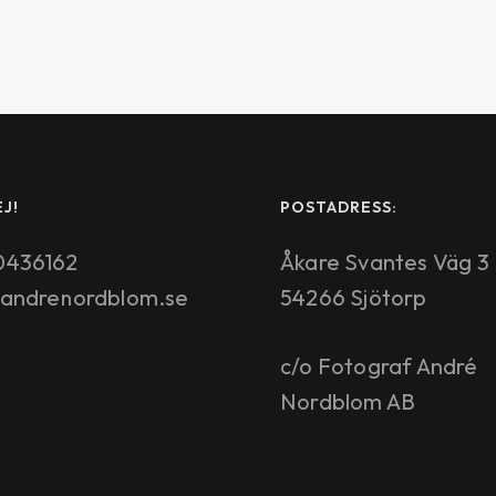
J!
POSTADRESS:
0436162
Åkare Svantes Väg 3
@andrenordblom.se
54266 Sjötorp
c/o Fotograf André
Nordblom AB