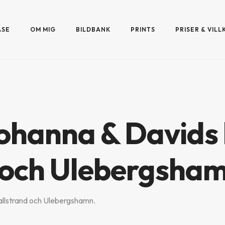
ASE
OM MIG
BILDBANK
PRINTS
PRISER & VILL
hanna & Davids b
och Ulebergshamn
vallstrand och Ulebergshamn.