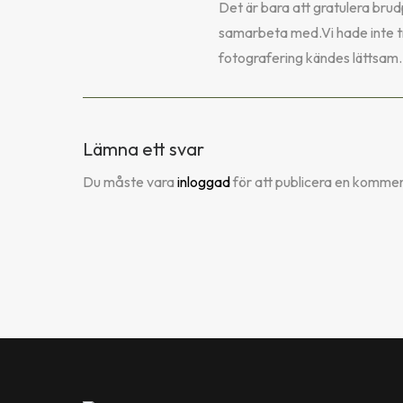
Det är bara att gratulera brudp
samarbeta med.Vi hade inte trä
fotografering kändes lättsam.
Lämna ett svar
Du måste vara
inloggad
för att publicera en kommen