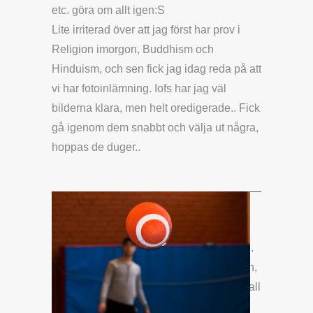
etc. göra om allt igen:S
Lite irriterad över att jag först har prov i
Religion imorgon, Buddhism och
Hinduism, och sen fick jag idag reda på att
vi har fotoinlämning. Iofs har jag väl
bilderna klara, men helt oredigerade.. Fick
gå igenom dem snabbt och välja ut några,
hoppas de duger..
Uppgiften gick ut på att välja en lärare
och sedan göra reklam för dennes ämne.
Vi skulle ta minst fyra bilder för hemsidan,
samt en för en större utskrift. Bilderna skall
användas på hemsidan såväl som i