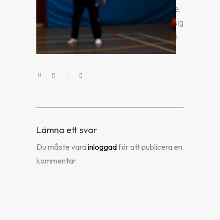
marknadsföring.. Vi valde en idrottslärare,
vilket vi trodde var lättast. Det visade ju sig
vara helt fel, det var mycket svårare än vi
trott!
Lämna ett svar
Du måste vara
inloggad
för att publicera en
kommentar.