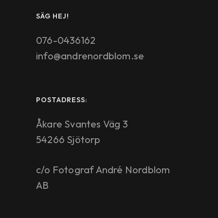
SÄG HEJ!
076-0436162
info@andrenordblom.se
POSTADRESS:
Åkare Svantes Väg 3
54266 Sjötorp
c/o Fotograf André Nordblom
AB